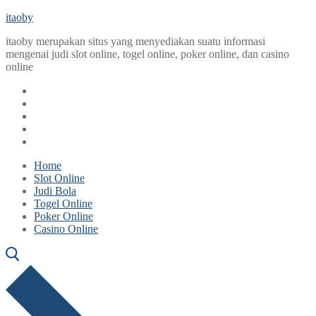
Lompat
Menu
Tutup
itaoby
ke
itaoby merupakan situs yang menyediakan suatu informasi
konten
mengenai judi slot online, togel online, poker online, dan casino
online
Home
Slot Online
Judi Bola
Togel Online
Poker Online
Casino Online