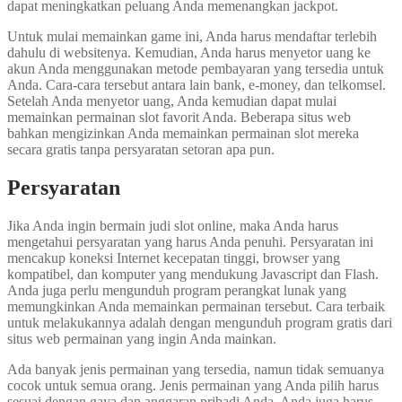
dapat meningkatkan peluang Anda memenangkan jackpot.
Untuk mulai memainkan game ini, Anda harus mendaftar terlebih
dahulu di websitenya. Kemudian, Anda harus menyetor uang ke
akun Anda menggunakan metode pembayaran yang tersedia untuk
Anda. Cara-cara tersebut antara lain bank, e-money, dan telkomsel.
Setelah Anda menyetor uang, Anda kemudian dapat mulai
memainkan permainan slot favorit Anda. Beberapa situs web
bahkan mengizinkan Anda memainkan permainan slot mereka
secara gratis tanpa persyaratan setoran apa pun.
Persyaratan
Jika Anda ingin bermain judi slot online, maka Anda harus
mengetahui persyaratan yang harus Anda penuhi. Persyaratan ini
mencakup koneksi Internet kecepatan tinggi, browser yang
kompatibel, dan komputer yang mendukung Javascript dan Flash.
Anda juga perlu mengunduh program perangkat lunak yang
memungkinkan Anda memainkan permainan tersebut. Cara terbaik
untuk melakukannya adalah dengan mengunduh program gratis dari
situs web permainan yang ingin Anda mainkan.
Ada banyak jenis permainan yang tersedia, namun tidak semuanya
cocok untuk semua orang. Jenis permainan yang Anda pilih harus
sesuai dengan gaya dan anggaran pribadi Anda. Anda juga harus