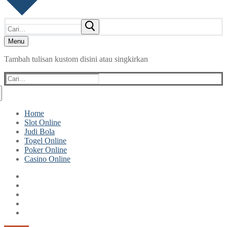
Cari:
Menu
Tambah tulisan kustom disini atau singkirkan
Cari:
Home
Slot Online
Judi Bola
Togel Online
Poker Online
Casino Online