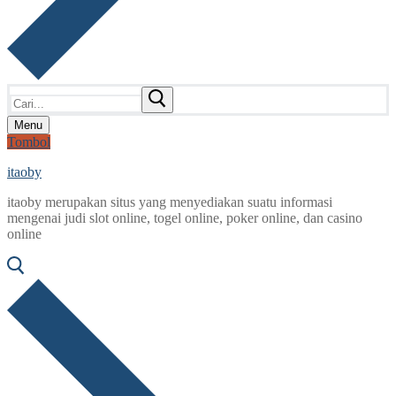
Cari:
Menu
Tombol
itaoby
itaoby merupakan situs yang menyediakan suatu informasi
mengenai judi slot online, togel online, poker online, dan casino
online